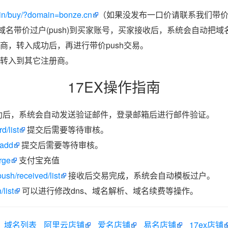
in/buy/?domain=bonze.cn
（如果没发布一口价请联系我们带价p
把域名带价过户(push)到买家账号，买家接收后，系统会自动把
商，转入成功后，再进行带价push交易。
转入到其它注册商。
17EX操作指南
功后，系统会自动发送验证邮件，登录邮箱后进行邮件验证。
d/list
提交后需要等待审核。
/add
提交后需要等待审核。
rge
支付宝充值
ush/received/list
接收后交易完成，系统会自动模板过户。
list
可以进行修改dns、域名解析、域名续费等操作。
域名列表
阿里云店铺
爱名店铺
易名店铺
17ex店铺