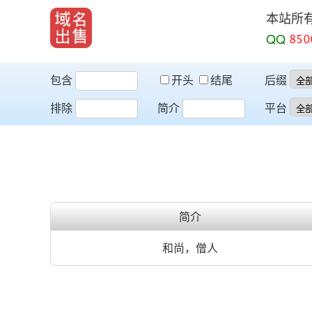
本站所
QQ
包含
开头
结尾
后缀
排除
简介
平台
简介
和尚，僧人