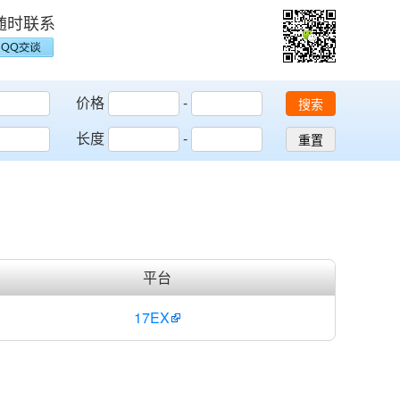
随时联系
价格
-
搜索
长度
-
重置
平台
17EX